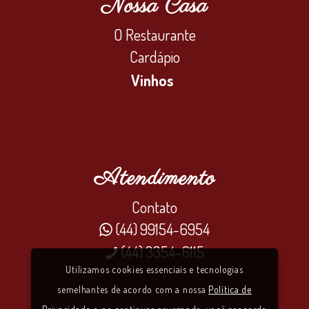
Nossa Casa
O Restaurante
Cardápio
Vinhos
Atendimento
Contato
(44) 99154-6954

(44) 3354-6115

Utilizamos cookies essenciais e tecnologias
semelhantes de acordo com a nossa
Política de